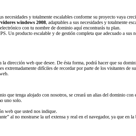
us necesidades y totalmente escalables conforme su proyecto vaya crec
rvidores windows 2008
, adaptables a sus necesidades y totalmente es
o electrónico con tu nombre de dominio aquí encontrarás tu plan.
VPS. Un producto escalable y de gestión completa que adecuado a sus ne
a la dirección web que desee. De ésta forma, podrá hacer que su domin
es extremadamente difíciles de recordar por parte de los visitantes de s
 web.
io que tenga alojado con nosotros, se creará un alias del dominio con 
o uno solo.
ión web que usted nos indique.
te” al no mostrarse la url extensa y real en el navegador, ya que en l