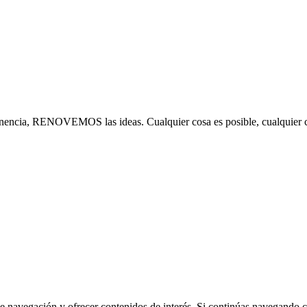
nencia, RENOVEMOS las ideas. Cualquier cosa es posible, cualquier co
 de navegación y ofrecer contenidos de interés. Si continúas navegando