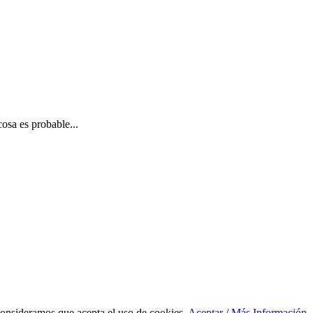
sa es probable...
 consideramos que acepta el uso de cookies.
Aceptar
/
Más Información