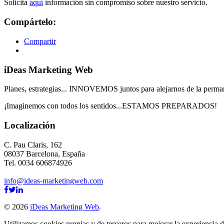
Solicita
aquí
información sin compromiso sobre nuestro servicio.
Compártelo:
Compartir
iDeas Marketing Web
Planes, estrategias... INNOVEMOS juntos para alejarnos de la perma
¡Imaginemos con todos los sentidos...ESTAMOS PREPARADOS!
Localización
C. Pau Claris, 162
08037 Barcelona, España
Tel. 0034 606874926
info@ideas-marketingweb.com
© 2026
iDeas Marketing Web
.
Utilizamos cookies propias y de terceros para mejorar la experiencia