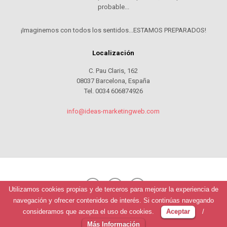
probable...
¡Imaginemos con todos los sentidos...ESTAMOS PREPARADOS!
Localización
C. Pau Claris, 162
08037 Barcelona, España
Tel. 0034 606874926
info@ideas-marketingweb.com
Utilizamos cookies propias y de terceros para mejorar la experiencia de
navegación y ofrecer contenidos de interés. Si continúas navegando
© 2026
iDeas Marketing Web
.
consideramos que acepta el uso de cookies.
Aceptar
/
Más Información